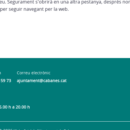
eu. Segurament s'obrirà en una altra pestanya, després no
per seguir navegant per la web.
n
Correu electrònic
 59 73
ajuntament@cabanes.cat
6.00 h a 20.00 h