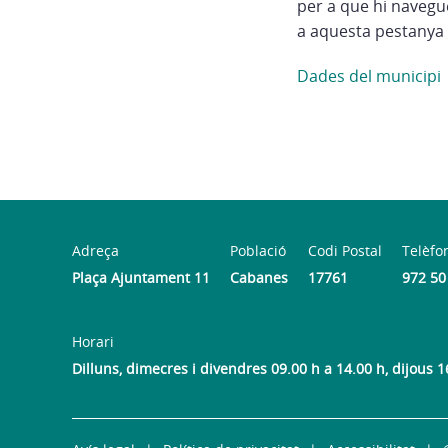
per a que hi navegu
a aquesta pestanya 
Dades del municipi
Adreça
Població
Codi Postal
Telèfo
Plaça Ajuntament 11
Cabanes
17761
972 50
Horari
Dilluns, dimecres i divendres 09.00 h a 14.00 h, dijous 1