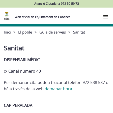
Atenció Ciutadana 972 50 59 73
Web oficial de l'Ajuntament de Cabanes
Inici
El poble
Guia de serveis
Sanitat
Sanitat
DISPENSARI MÈDIC
c/ Canal número 40
Per demanar cita podeu trucar al telèfon 972 538 587 o
bé a través de la web
demanar hora
CAP PERALADA