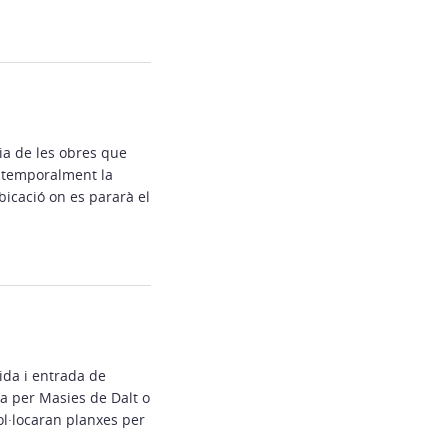
ia de les obres que
a temporalment la
bicació on es pararà el
ida i entrada de
ta per Masies de Dalt o
ol·locaran planxes per