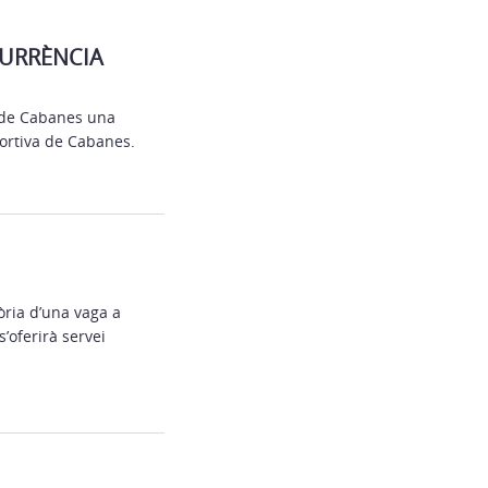
CURRÈNCIA
t de Cabanes una
portiva de Cabanes.
òria d’una vaga a
’oferirà servei